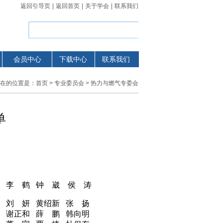
返回引导页
|
返回首页
|
关于学会
|
联系我们
会员中心
下载中心
联系我们
在的位置是：
首页
>
专业委员会
> 热力与燃气专委会
单
然 李 鹤 钟 崴 侯 涛
 刘 妍 黄绍新 张 扬
 谢正和 薛 鹏 韩向明