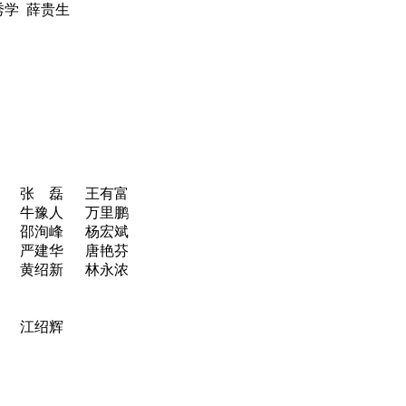
秀学 薛贵生
 张 磊 王有富
 牛豫人 万里鹏
 邵洵峰 杨宏斌
 严建华 唐艳芬
 黄绍新 林永浓
 江绍辉