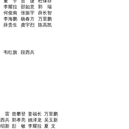
 董 宇 贾 捷 杜保存
 李耀拉 邵如意 郭 瑞
 何俊南 张振宇 薛长智
 李海鹏 杨春方 万里鹏
 薛贵生 龚宇烈 陈高凯
 韦红旗 段西兵
钟
雷 曾攀登 姜福长 万里鹏
段西兵 郭孝亮 姚泽龙 吴玉新
黄绍新 彭
敏 李耀拉 夏
文