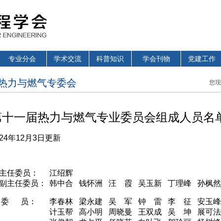
专业分会
学术交流
科普知识
学会刊物
党建工作
热力与燃气专委会
您现
第十一届热力与燃气专业委员会组成人员名
024年12月3日更新
主任委员：
江绍辉
副主任委员：
韩中合 钱怀洲 汪 霞 吴玉新 丁理峰 孙枫
委 员：
李春林 梁永建 吴 军 钟 雷 李 征 安玉峰
计玉帮 高小明 周晓曼 王双成 吴 坤 展可法