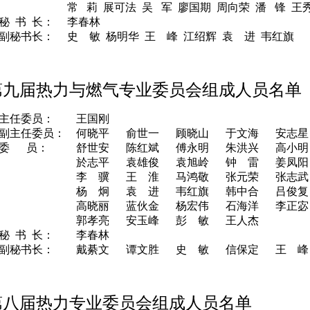
常
莉 展可法 吴
军 廖国期 周向荣 潘
锋 王
秘 书 长：
李春林
副秘书长：
史 敏 杨明华 王 峰 江绍辉 袁 进 韦红旗
第九届热力与燃气专业委员会组成人员名单
主任委员：
王国刚
副主任委员：
何晓平 俞世一 顾晓山 于文海 安志星
委 员：
舒世安 陈红斌 傅永明 朱洪兴 高小明
於志平 袁雄俊 袁旭岭 钟 雷 姜凤阳
李 骥 王 淮 马鸿敬 张元荣 张志武
杨 炯 袁 进 韦红旗 韩中合 吕俊复
高晓丽 蓝伙金 杨宏伟 石海洋 李正宓
郭孝亮 安玉峰 彭 敏 王人杰
秘 书 长：
李春林
副秘书长：
戴綦文 谭文胜 史 敏 信保定 王 峰
第八届热力专业委员会组成人员名单