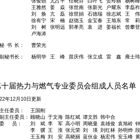
张俊朝 尤占平 任晓芬 白叶飞 贺玲丽 杨树峰
王雅然 姜 焱 张世南 张新光 户耀东 李磊祚
刘 焕 亢 磊 徐世娟 石德瑞 徐志斌 王 伟
徐有宁 宋 楠 赵德玉 金宝春 王旭东 常 莉
刘 树 张明远 郭孝亮 袁 进 姜福长 曾攀登
卢海涛
秘 书 长：
曹荣光
副秘书长：
杨明华 王 峰 苗庆伟 张立成 雷 鑫 雍士玮
第十届热力与燃气专业委员会组成人员名单
022年12月10日更新
主任委员：
王国刚
副主任委员：
顾晓山 于文海 陈红斌 谭文胜 韩中合
委 员：
刘
斌 李
军 高小明 周晓曼 袁雄俊 袁旭岭 
李 骥 王 淮 张元荣 刘
瑛 刘红林 孙明烨 
王玉梅 刘
安 高晓丽 蓝伙金 杨宏伟 安玉峰 