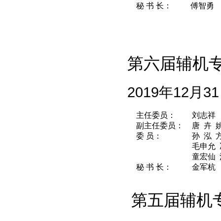
秘 书 长：
傅智勇
第六届
辅机
2019年12月
主任委员：
刘志祥
副主任委员：
唐 卉 
委 员：
孙 泓 
毛申允 
童宏仙 
秘 书 长：
金军杭
第五届辅机