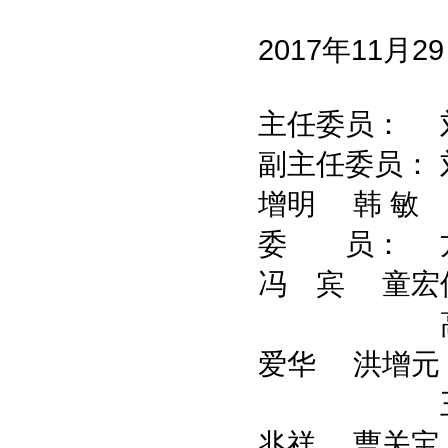
2017年11月2
主任委员： 
副主任委员：
增明 韩 敏
委 员： 
冯 宾 童宏
高秀志 
爱华 洪增元
王当杰 
兆祥 曹关宝