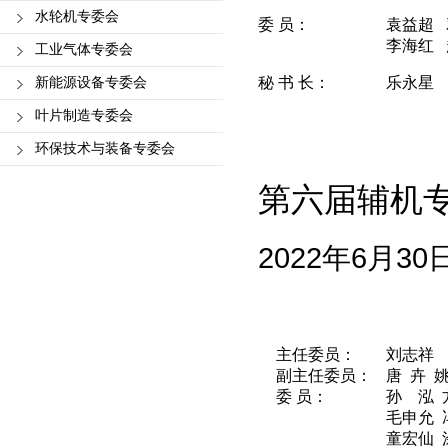
水轮机专委会
委 员：
袁益超 
李海红 
工业气体专委会
新能源设备专委会
秘 书 长：
乐永星
叶片制造专委会
环保技术与装备专委会
第六届
辅机
2022年6月3
主任委员：
刘志祥
副主任委员：
唐 卉 
委 员：
孙 泓 
毛申允 
童宏仙 